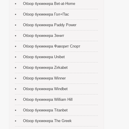
Обзор букмекера Bet-at-Home
Обзор букмекера Гол+Пас
Обзор букмекера Paddy Power
Обзор букмекера Зенит
Обзор букмекера Фаворит Спорт
Обзор букмекера Unibet
Обзор букмекера Zirkabet
Обзор букмекера Winner
Обзор букмекера Windbet
Обзор букмекера William Hill
Обзор букмекера Titanbet
Обзор букмекера The Greek