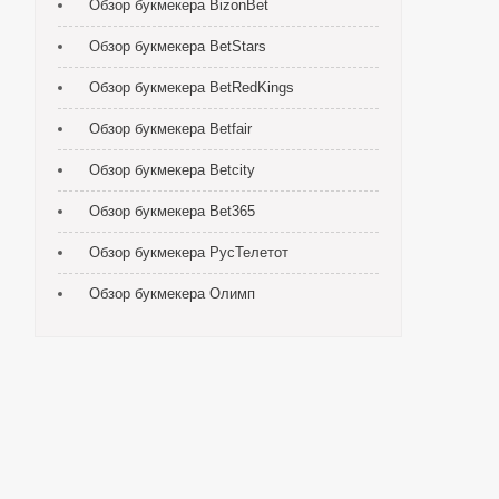
Обзор букмекера BizonBet
Обзор букмекера BetStars
Обзор букмекера BetRedKings
Обзор букмекера Betfair
Обзор букмекера Betcity
Обзор букмекера Bet365
Обзор букмекера РусТелетот
Обзор букмекера Олимп