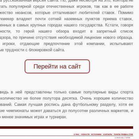
 русскоязычная версия сайта. Но, даже несмотря на это, контора не
тать популярной среди отечественных игроков, так как в ее работе
жество нюансов, которые отталкивают любителей ставок. Помимо
укмекер владеет почти сотней наземных пунктов приема ставок,
енных в самых крупных городах нашего государства. Кстати, говоря
ности, то герой нашего обзора входит в запретный список
дзора, по причине отсутствия необходимой лицензии нового образца.
 игроки, отдающие предпочтение этой компании, испытывают
е трудности с блокировкой сайта.
Перейти на сайт
 ведь в ней представлены только самые популярные виды спорта
х количество не более полутора десятка. Очень хорошее количество
ований. Самая лучшая роспись дана футбольному разделу, хотя ее
кие чемпионаты может даваться до полусотни различных маркетов, и
о менее значимых играх и турнирах.