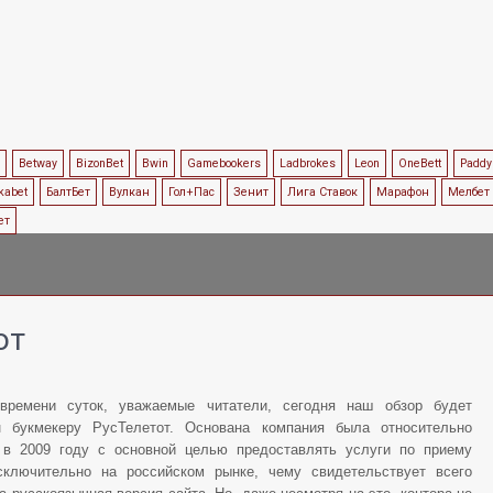
Betway
BizonBet
Bwin
Gamebookers
Ladbrokes
Leon
OneBett
Paddy
kabet
БалтБет
Вулкан
Гол+Пас
Зенит
Лига Ставок
Марафон
Мелбет
ет
от
времени суток, уважаемые читатели, сегодня наш обзор будет
 букмекеру РусТелетот. Основана компания была относительно
 в 2009 году с основной целью предоставлять услуги по приему
сключительно на российском рынке, чему свидетельствует всего