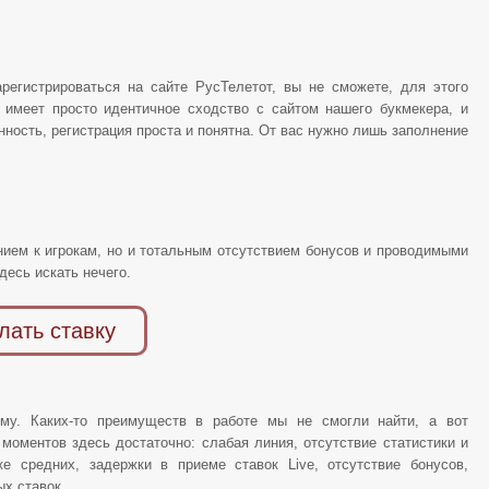
регистрироваться на сайте РусТелетот, вы не сможете, для этого
 имеет просто идентичное сходство с сайтом нашего букмекера, и
анность, регистрация проста и понятна. От вас нужно лишь заполнение
ием к игрокам, но и тотальным отсутствием бонусов и проводимыми
десь искать нечего.
лать ставку
ому. Каких-то преимуществ в работе мы не смогли найти, а вот
 моментов здесь достаточно: слабая линия, отсутствие статистики и
е средних, задержки в приеме ставок Live, отсутствие бонусов,
х ставок.