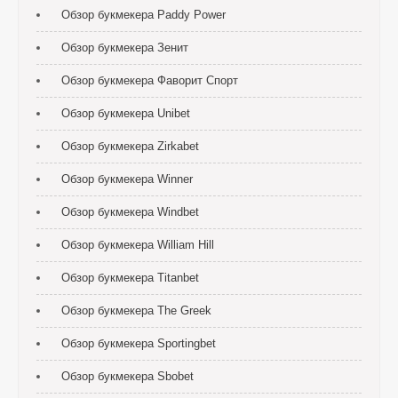
Обзор букмекера Paddy Power
Обзор букмекера Зенит
Обзор букмекера Фаворит Спорт
Обзор букмекера Unibet
Обзор букмекера Zirkabet
Обзор букмекера Winner
Обзор букмекера Windbet
Обзор букмекера William Hill
Обзор букмекера Titanbet
Обзор букмекера The Greek
Обзор букмекера Sportingbet
Обзор букмекера Sbobet