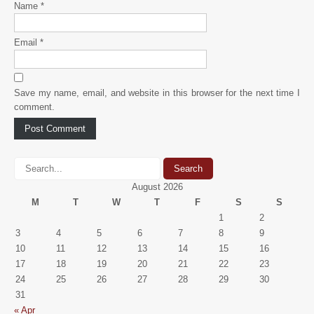
Name
*
Email
*
Save my name, email, and website in this browser for the next time I
comment.
August 2026
M
T
W
T
F
S
S
1
2
3
4
5
6
7
8
9
10
11
12
13
14
15
16
17
18
19
20
21
22
23
24
25
26
27
28
29
30
31
« Apr