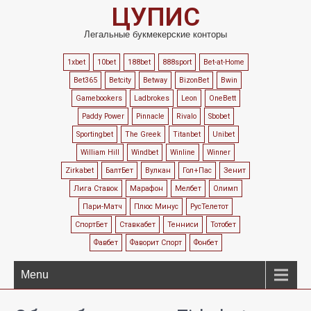
ЦУПИС
Легальные букмекерские конторы
1xbet
10bet
188bet
888sport
Bet-at-Home
Bet365
Betcity
Betway
BizonBet
Bwin
Gamebookers
Ladbrokes
Leon
OneBett
Paddy Power
Pinnacle
Rivalo
Sbobet
Sportingbet
The Greek
Titanbet
Unibet
William Hill
Windbet
Winline
Winner
Zirkabet
БалтБет
Вулкан
Гол+Пас
Зенит
Лига Ставок
Марафон
Мелбет
Олимп
Пари-Матч
Плюс Минус
РусТелетот
СпортБет
Ставкабет
Тенниси
Тотобет
Фавбет
Фаворит Спорт
Фонбет
Menu