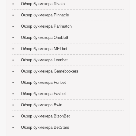
Обзор букмекера Rivalo
Обзор букмекера Pinnacle
Обзор букмекера Parimatch
Обзор букмекера OneBett
Обзор букмекера MELbet
Обзор букмекера Leonbet
Обзор букмекера Gamebookers
Обзор букмекера Fonbet
Обзор букмекера Favbet
Обзор букмекера Bwin
Обзор букмекера BizonBet
Обзор букмекера BetStars