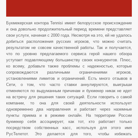
Букмекерская контора Tennisi имеет белорусское происхождение
и она довольно продолжительный период времени представляет
свои услуги, начиная с 2000 года. Несмотря на это, ей не удалось
добиться расположения русских игроков, что можно считать
результатом не совсем качественной работы. Так и получается,
что по уровню предлагаемого сервиса герой нашего обзора
уступает подавляющему большинству своих конкурентов. Плюс,
ко всему, добавьте также проблемы с надежностью, которые
сопровождаются различными ограничениями игроков,
установлениями лимитов и ограничений. Есть много отзывов в
Сети, о том, что часто ставки аннулируются, выигрыши
отменяются по выдуманным причинам и букмекер никак не идет
на встречу для решения таких ситуаций. Если говорить о самой
компании, то она для своей деятельности использует
одновременно два направления и работает через наземные
пункты приема и в режиме онлайн. На территории России
букмекер себя ассоциирует, как тот, кто работает только
посредством собственных касс, используя для этого имя
РусТелетот. Это делается для того, чтобы избежать