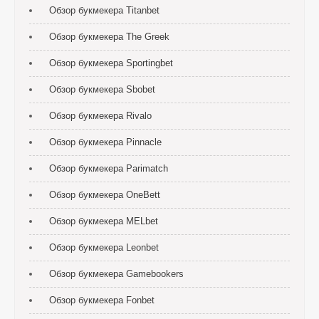
Обзор букмекера Titanbet
Обзор букмекера The Greek
Обзор букмекера Sportingbet
Обзор букмекера Sbobet
Обзор букмекера Rivalo
Обзор букмекера Pinnacle
Обзор букмекера Parimatch
Обзор букмекера OneBett
Обзор букмекера MELbet
Обзор букмекера Leonbet
Обзор букмекера Gamebookers
Обзор букмекера Fonbet