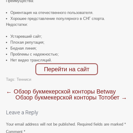
Преимущества:
Ориентация на отечественного пользователя.
Хорошее представление популярного в СНГ спорта.
Недостатки:
Устаревший сайт;
Плохая репутация;
Бедная линия;
Проблемы с надежностью;
Нет видео трансляций.
Перейти на сайт
Tags:
Тенниси
Post
←
Обзор букмекерской конторы Betway
Обзор букмекерской конторы Тотобет
→
navigation
Leave a Reply
Your email address will not be published.
Required fields are marked
*
Comment
*