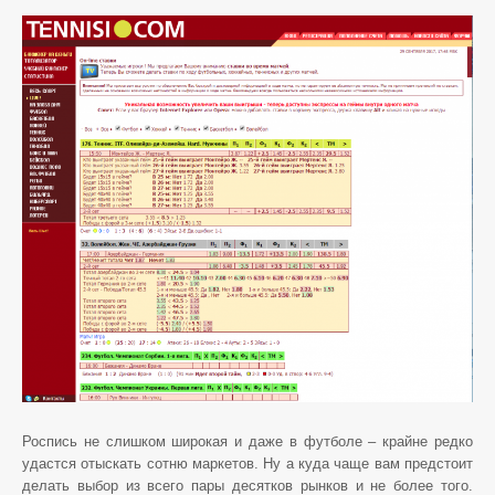
Роспись не слишком широкая и даже в футболе – крайне редко
удастся отыскать сотню маркетов. Ну а куда чаще вам предстоит
делать выбор из всего пары десятков рынков и не более того.