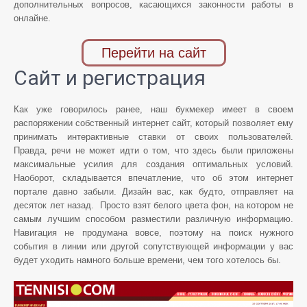
дополнительных вопросов, касающихся законности работы в
онлайне.
Перейти на сайт
Сайт и регистрация
Как уже говорилось ранее, наш букмекер имеет в своем
распоряжении собственный интернет сайт, который позволяет ему
принимать интерактивные ставки от своих пользователей.
Правда, речи не может идти о том, что здесь были приложены
максимальные усилия для создания оптимальных условий.
Наоборот, складывается впечатление, что об этом интернет
портале давно забыли. Дизайн вас, как будто, отправляет на
десяток лет назад. Просто взят белого цвета фон, на котором не
самым лучшим способом разместили различную информацию.
Навигация не продумана вовсе, поэтому на поиск нужного
события в линии или другой сопутствующей информации у вас
будет уходить намного больше времени, чем того хотелось бы.