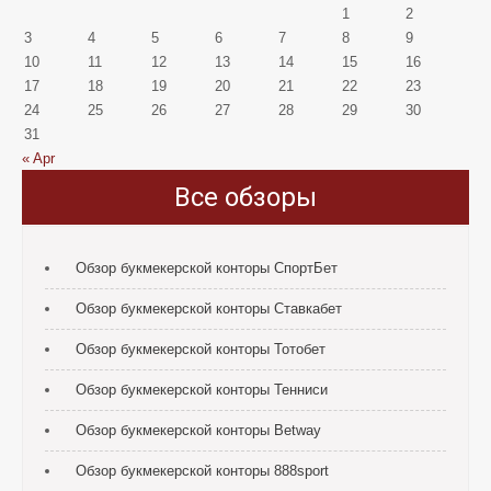
1
2
3
4
5
6
7
8
9
10
11
12
13
14
15
16
17
18
19
20
21
22
23
24
25
26
27
28
29
30
31
« Apr
Все обзоры
Обзор букмекерской конторы СпортБет
Обзор букмекерской конторы Ставкабет
Обзор букмекерской конторы Тотобет
Обзор букмекерской конторы Тенниси
Обзор букмекерской конторы Betway
Обзор букмекерской конторы 888sport