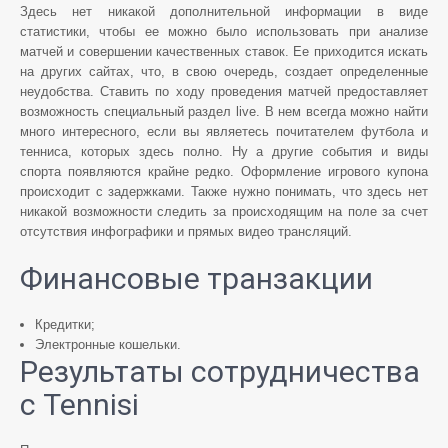
Здесь нет никакой дополнительной информации в виде
статистики, чтобы ее можно было использовать при анализе
матчей и совершении качественных ставок. Ее приходится искать
на других сайтах, что, в свою очередь, создает определенные
неудобства. Ставить по ходу проведения матчей предоставляет
возможность специальный раздел live. В нем всегда можно найти
много интересного, если вы являетесь почитателем футбола и
тенниса, которых здесь полно. Ну а другие события и виды
спорта появляются крайне редко. Оформление игрового купона
происходит с задержками. Также нужно понимать, что здесь нет
никакой возможности следить за происходящим на поле за счет
отсутствия инфографики и прямых видео трансляций.
Финансовые транзакции
Кредитки;
Электронные кошельки.
Результаты сотрудничества
с Tennisi