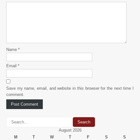
Name
*
Email
*
Save my name, email, and website in this browser for the next time I
comment.
August 2026
M
T
W
T
F
S
S