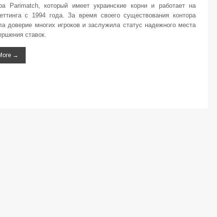
ра Parimatch, который имеет украинские корни и работает на
еттинга с 1994 года. За время своего существования контора
ла доверие многих игроков и заслужила статус надежного места
ершения ставок.
More →