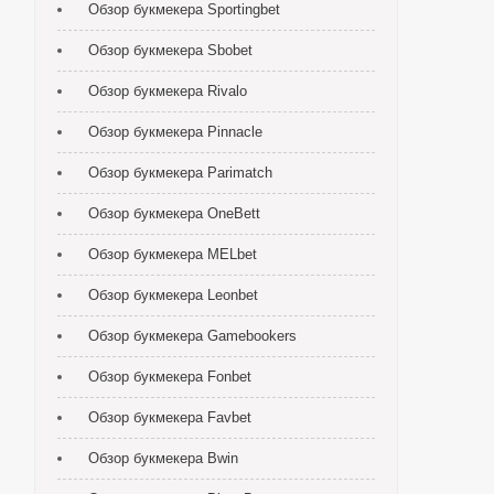
Обзор букмекера Sportingbet
Обзор букмекера Sbobet
Обзор букмекера Rivalo
Обзор букмекера Pinnacle
Обзор букмекера Parimatch
Обзор букмекера OneBett
Обзор букмекера MELbet
Обзор букмекера Leonbet
Обзор букмекера Gamebookers
Обзор букмекера Fonbet
Обзор букмекера Favbet
Обзор букмекера Bwin