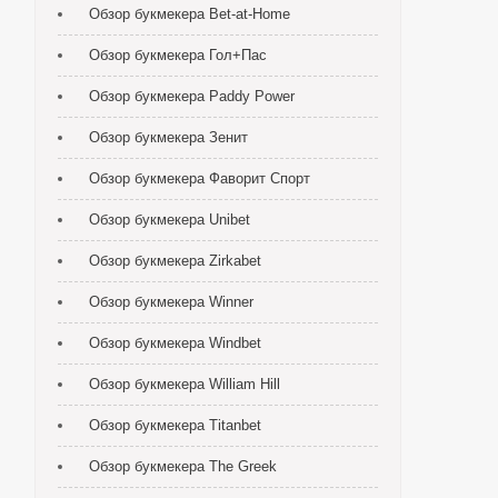
Обзор букмекера Bet-at-Home
Обзор букмекера Гол+Пас
Обзор букмекера Paddy Power
Обзор букмекера Зенит
Обзор букмекера Фаворит Спорт
Обзор букмекера Unibet
Обзор букмекера Zirkabet
Обзор букмекера Winner
Обзор букмекера Windbet
Обзор букмекера William Hill
Обзор букмекера Titanbet
Обзор букмекера The Greek