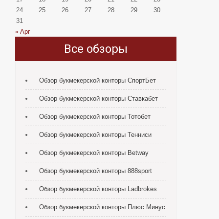
24
25
26
27
28
29
30
31
« Apr
Все обзоры
Обзор букмекерской конторы СпортБет
Обзор букмекерской конторы Ставкабет
Обзор букмекерской конторы Тотобет
Обзор букмекерской конторы Тенниси
Обзор букмекерской конторы Betway
Обзор букмекерской конторы 888sport
Обзор букмекерской конторы Ladbrokes
Обзор букмекерской конторы Плюс Минус