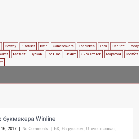
Betway
BizonBet
Bwin
Gamebookers
Ladbrokes
Leon
OneBett
Paddy
kabet
БалтБет
Вулкан
Гол+Пас
Зенит
Лига Ставок
Марафон
Мелбет
ет
 букмекера Winline
 16, 2017
|
No Comments
|
БК
,
На русском
,
Отечественная
,