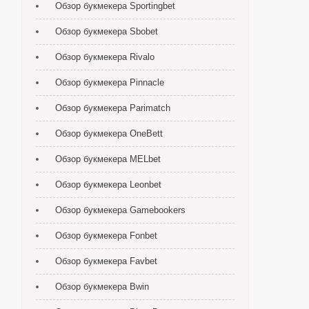
Обзор букмекера Sportingbet
Обзор букмекера Sbobet
Обзор букмекера Rivalo
Обзор букмекера Pinnacle
Обзор букмекера Parimatch
Обзор букмекера OneBett
Обзор букмекера MELbet
Обзор букмекера Leonbet
Обзор букмекера Gamebookers
Обзор букмекера Fonbet
Обзор букмекера Favbet
Обзор букмекера Bwin