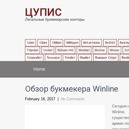
ЦУПИС
Легальные букмекерские конторы
1xbet
10bet
188bet
888sport
Bet-at-Home
Bet365
Betcity
Titanbet
Unibet
William Hill
Windbet
Winline
Winner
Zir
Ставкабет
Тенниси
Тотобет
Фавбет
Фаворит Спорт
Фонб
Home
Обзор букмекера Winline
February 16, 2017
|
No Comments
Сегодня 
Winline
существо
армию по