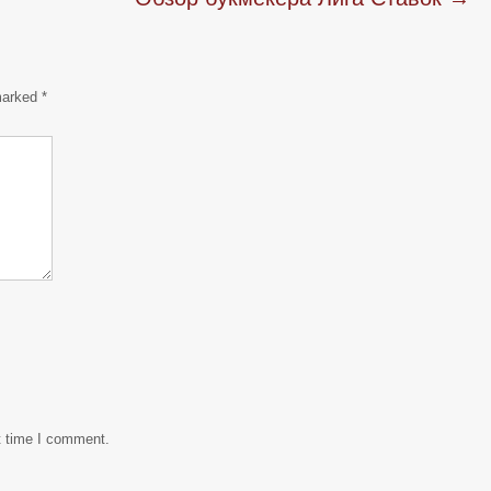
 marked
*
t time I comment.