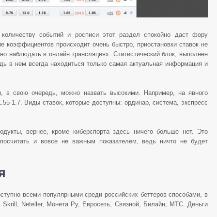
 количеству событий и росписи этот раздел спокойно даст фору
е коэффициентов происходит очень быстро, приостановки ставок не
но наблюдать в онлайн трансляциях. Статистический блок, выполнен
дь в нем всегда находиться только самая актуальная информация и
 в свою очередь, можно назвать высокими. Например, на явного
55-1.7. Виды ставок, которые доступны: ординар, система, экспресс
одукты, вернее, кроме киберспорта здесь ничего больше нет. Это
 посчитать и вовсе не важным показателем, ведь ничто не будет
я
оступно всеми популярными среди российских беттеров способами, в
Skrill, Neteller, Монета Ру, Евросеть, Связной, Билайн, МТС. Деньги