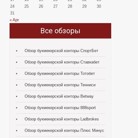
24
25
26
27
28
29
30
31
« Apr
Все обзоры
Обзор букмекерской конторы СпортБет
Обзор букмекерской конторы Ставкабет
Обзор букмекерской конторы Тотобет
Обзор букмекерской конторы Тенниси
Обзор букмекерской конторы Betway
Обзор букмекерской конторы 888sport
Обзор букмекерской конторы Ladbrokes
Обзор букмекерской конторы Плюс Минус