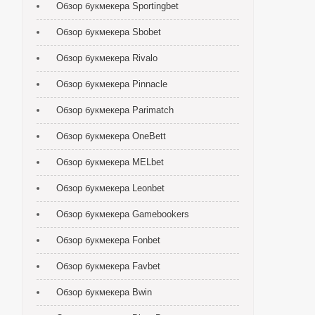
Обзор букмекера Sportingbet
Обзор букмекера Sbobet
Обзор букмекера Rivalo
Обзор букмекера Pinnacle
Обзор букмекера Parimatch
Обзор букмекера OneBett
Обзор букмекера MELbet
Обзор букмекера Leonbet
Обзор букмекера Gamebookers
Обзор букмекера Fonbet
Обзор букмекера Favbet
Обзор букмекера Bwin