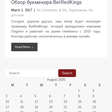
Обзор букмекера BetRedKings
March 1, 2017
|
No Comments
|
БК
,
Зарубежная
,
На
русском
Сегодня, дорогие друзья, наш обзор будет посвящен
букмекеру BetRedKings, который принадлежит компании
Ongame и работает на рынке гемблинга с 2010 года.
Контора работает исключительно в режиме онлайн.
Read More →
August 2026
M
T
W
T
F
S
S
1
2
3
4
5
6
7
8
9
10
11
12
13
14
15
16
17
18
19
20
21
22
23