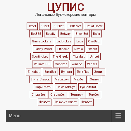
ЦУПИС
Легальные букмекерские конторы
1xbet
10bet
188bet
888sport
Bet-at-Home
Bet365
Betcity
Betway
BizonBet
Bwin
Gamebookers
Ladbrokes
Leon
OneBett
Paddy Power
Pinnacle
Rivalo
Sbobet
Sportingbet
The Greek
Titanbet
Unibet
William Hill
Windbet
Winline
Winner
Zirkabet
БалтБет
Вулкан
Гол+Пас
Зенит
Лига Ставок
Марафон
Мелбет
Олимп
Пари-Матч
Плюс Минус
РусТелетот
СпортБет
Ставкабет
Тенниси
Тотобет
Фавбет
Фаворит Спорт
Фонбет
Menu