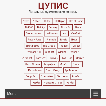
ЦУПИС
Легальные букмекерские конторы
1xbet
10bet
188bet
888sport
Bet-at-Home
Bet365
Betcity
Betway
BizonBet
Bwin
Gamebookers
Ladbrokes
Leon
OneBett
Paddy Power
Pinnacle
Rivalo
Sbobet
Sportingbet
The Greek
Titanbet
Unibet
William Hill
Windbet
Winline
Winner
Zirkabet
БалтБет
Вулкан
Гол+Пас
Зенит
Лига Ставок
Марафон
Мелбет
Олимп
Пари-Матч
Плюс Минус
РусТелетот
СпортБет
Ставкабет
Тенниси
Тотобет
Фавбет
Фаворит Спорт
Фонбет
Menu