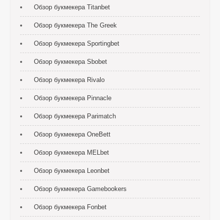
Обзор букмекера Titanbet
Обзор букмекера The Greek
Обзор букмекера Sportingbet
Обзор букмекера Sbobet
Обзор букмекера Rivalo
Обзор букмекера Pinnacle
Обзор букмекера Parimatch
Обзор букмекера OneBett
Обзор букмекера MELbet
Обзор букмекера Leonbet
Обзор букмекера Gamebookers
Обзор букмекера Fonbet