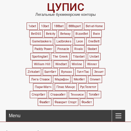
ЦУПИС
Легальные букмекерские конторы
1xbet
10bet
188bet
888sport
Bet-at-Home
Bet365
Betcity
Betway
BizonBet
Bwin
Gamebookers
Ladbrokes
Leon
OneBett
Paddy Power
Pinnacle
Rivalo
Sbobet
Sportingbet
The Greek
Titanbet
Unibet
William Hill
Windbet
Winline
Winner
Zirkabet
БалтБет
Вулкан
Гол+Пас
Зенит
Лига Ставок
Марафон
Мелбет
Олимп
Пари-Матч
Плюс Минус
РусТелетот
СпортБет
Ставкабет
Тенниси
Тотобет
Фавбет
Фаворит Спорт
Фонбет
Menu