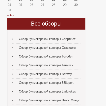
24
25
26
27
28
29
30
31
« Apr
Все обзоры
Обзор букмекерской конторы СпортБет
Обзор букмекерской конторы Ставкабет
Обзор букмекерской конторы Тотобет
Обзор букмекерской конторы Тенниси
Обзор букмекерской конторы Betway
Обзор букмекерской конторы 888sport
Обзор букмекерской конторы Ladbrokes
Обзор букмекерской конторы Плюс Минус