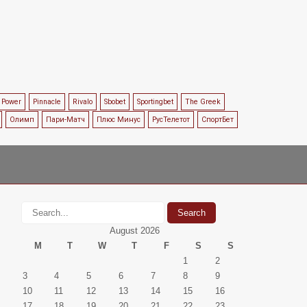
 Power
Pinnacle
Rivalo
Sbobet
Sportingbet
The Greek
Олимп
Пари-Матч
Плюс Минус
РусТелетот
СпортБет
August 2026
M
T
W
T
F
S
S
1
2
3
4
5
6
7
8
9
10
11
12
13
14
15
16
17
18
19
20
21
22
23