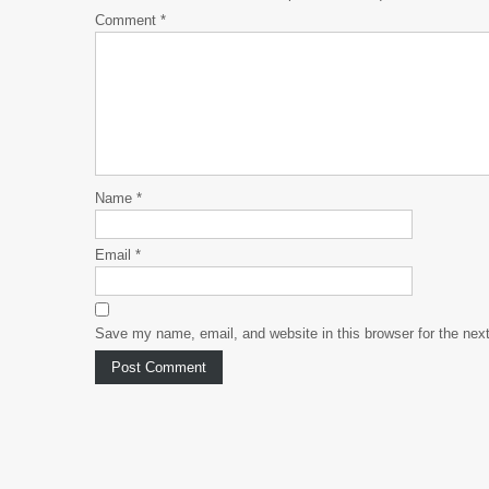
Comment
*
Name
*
Email
*
Save my name, email, and website in this browser for the nex