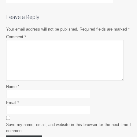
Leave a Reply
Your email address will not be published.
Required fields are marked
*
Comment
*
Name
*
Email
*
Save my name, email, and website in this browser for the next time I
comment.