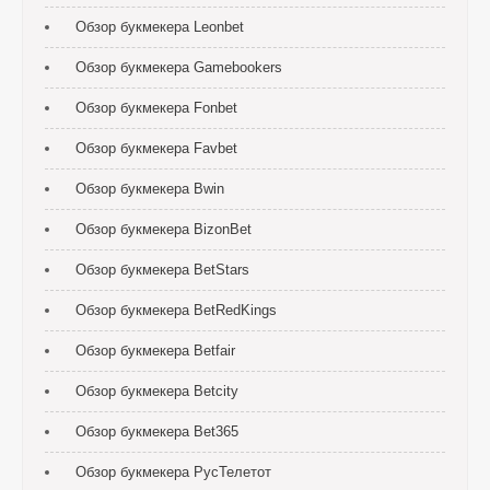
Обзор букмекера Leonbet
Обзор букмекера Gamebookers
Обзор букмекера Fonbet
Обзор букмекера Favbet
Обзор букмекера Bwin
Обзор букмекера BizonBet
Обзор букмекера BetStars
Обзор букмекера BetRedKings
Обзор букмекера Betfair
Обзор букмекера Betcity
Обзор букмекера Bet365
Обзор букмекера РусТелетот