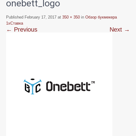
onebett_logo
Published February 17, 2017 at
350 × 350
in
Обзор букмекера
1хСтавка
← Previous
Next →