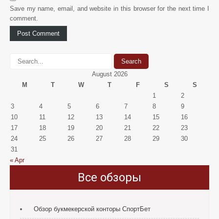
Save my name, email, and website in this browser for the next time I
comment.
August 2026
M
T
W
T
F
S
S
1
2
3
4
5
6
7
8
9
10
11
12
13
14
15
16
17
18
19
20
21
22
23
24
25
26
27
28
29
30
31
« Apr
Все обзоры
Обзор букмекерской конторы СпортБет