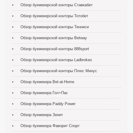
Обзор букмекерской конторы Ставкабет
Обзор букмекерской конторы Тотобет
Обзор букмекерской конторы Тенниси
Обзор букмекерской конторы Betway
Обзор букмекерской конторы 888sport
Обзор букмекерской конторы Ladbrokes
Обзор букмекерской конторы Плюс Минус
Обзор букмекера Bet-at-Home
Обзор букмекера Гол+Пас
Обзор букмекера Paddy Power
Обзор букмекера Зенит
Обзор букмекера Фаворит Спорт