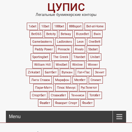
ЦУПИС
Легальные букмекерские конторы
1xbet
10bet
188bet
888sport
Bet-at-Home
Bet365
Betcity
Betway
BizonBet
Bwin
Gamebookers
Ladbrokes
Leon
OneBett
Paddy Power
Pinnacle
Rivalo
Sbobet
Sportingbet
The Greek
Titanbet
Unibet
William Hill
Windbet
Winline
Winner
Zirkabet
БалтБет
Вулкан
Гол+Пас
Зенит
Лига Ставок
Марафон
Мелбет
Олимп
Пари-Матч
Плюс Минус
РусТелетот
СпортБет
Ставкабет
Тенниси
Тотобет
Фавбет
Фаворит Спорт
Фонбет
Menu