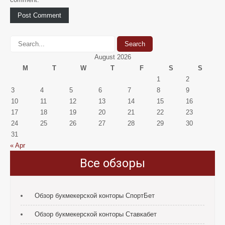
August 2026
M
T
W
T
F
S
S
1
2
3
4
5
6
7
8
9
10
11
12
13
14
15
16
17
18
19
20
21
22
23
24
25
26
27
28
29
30
31
« Apr
Все обзоры
Обзор букмекерской конторы СпортБет
Обзор букмекерской конторы Ставкабет