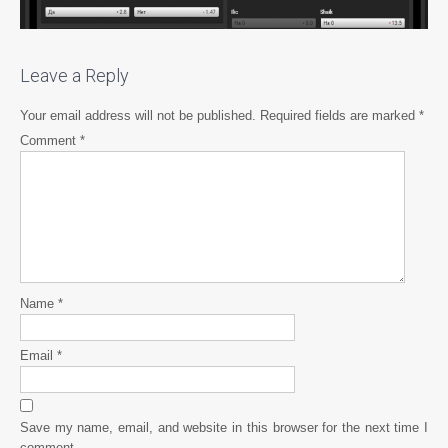
Leave a Reply
Your email address will not be published.
Required fields are marked
*
Comment
*
Name
*
Email
*
Save my name, email, and website in this browser for the next time I
comment.