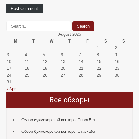
August 2026
M
T
W
T
F
S
S
1
2
3
4
5
6
7
8
9
10
11
12
13
14
15
16
17
18
19
20
21
22
23
24
25
26
27
28
29
30
31
« Apr
Все обзоры
Обзор букмекерской конторы СпортБет
Обзор букмекерской конторы Ставкабет