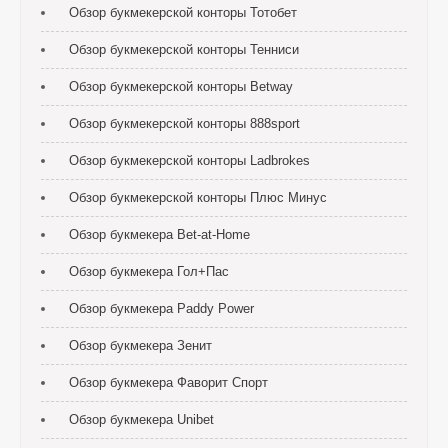
Обзор букмекерской конторы Тотобет
Обзор букмекерской конторы Тенниси
Обзор букмекерской конторы Betway
Обзор букмекерской конторы 888sport
Обзор букмекерской конторы Ladbrokes
Обзор букмекерской конторы Плюс Минус
Обзор букмекера Bet-at-Home
Обзор букмекера Гол+Пас
Обзор букмекера Paddy Power
Обзор букмекера Зенит
Обзор букмекера Фаворит Спорт
Обзор букмекера Unibet