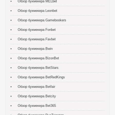
Обзор букмекера MELbet
Обзор букмекера Leonbet
Обзор букмекера Gamebookers
Обзор букмекера Fonbet
Обзор букмекера Favbet
Обзор букмекера Bwin
Обзор букмекера BizonBet
Обзор букмекера BetStars
Обзор букмекера BetRedKings
Обзор букмекера Betfair
Обзор букмекера Betcity
Обзор букмекера Bet365