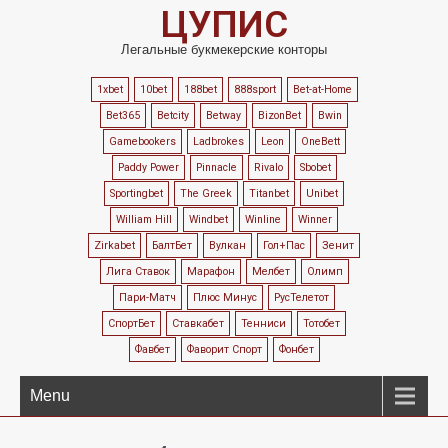
ЦУПИС
Легальные букмекерские конторы
1xbet
10bet
188bet
888sport
Bet-at-Home
Bet365
Betcity
Betway
BizonBet
Bwin
Gamebookers
Ladbrokes
Leon
OneBett
Paddy Power
Pinnacle
Rivalo
Sbobet
Sportingbet
The Greek
Titanbet
Unibet
William Hill
Windbet
Winline
Winner
Zirkabet
БалтБет
Вулкан
Гол+Пас
Зенит
Лига Ставок
Марафон
Мелбет
Олимп
Пари-Матч
Плюс Минус
РусТелетот
СпортБет
Ставкабет
Тенниси
Тотобет
Фавбет
Фаворит Спорт
Фонбет
Menu