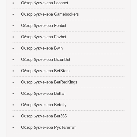
Обзор букмекера Leonbet
Обзор букмекера Gamebookers
Обзор букмекера Fonbet
Обзор букмекера Favbet
Обзор букмекера Bwin
Обзор букмекера BizonBet
Обзор букмекера BetStars
Обзор букмекера BetRedKings
Обзор букмекера Betfair
Обзор букмекера Betcity
Обзор букмекера Bet365
Обзор букмекера РусТелетот