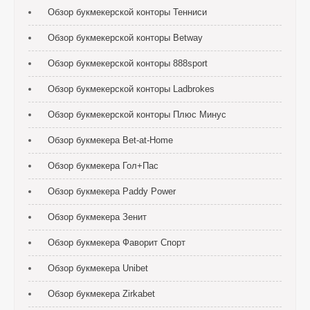
Обзор букмекерской конторы Тенниси
Обзор букмекерской конторы Betway
Обзор букмекерской конторы 888sport
Обзор букмекерской конторы Ladbrokes
Обзор букмекерской конторы Плюс Минус
Обзор букмекера Bet-at-Home
Обзор букмекера Гол+Пас
Обзор букмекера Paddy Power
Обзор букмекера Зенит
Обзор букмекера Фаворит Спорт
Обзор букмекера Unibet
Обзор букмекера Zirkabet