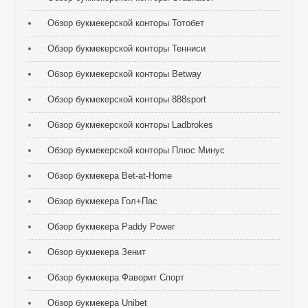
Обзор букмекерской конторы Тотобет
Обзор букмекерской конторы Тенниси
Обзор букмекерской конторы Betway
Обзор букмекерской конторы 888sport
Обзор букмекерской конторы Ladbrokes
Обзор букмекерской конторы Плюс Минус
Обзор букмекера Bet-at-Home
Обзор букмекера Гол+Пас
Обзор букмекера Paddy Power
Обзор букмекера Зенит
Обзор букмекера Фаворит Спорт
Обзор букмекера Unibet