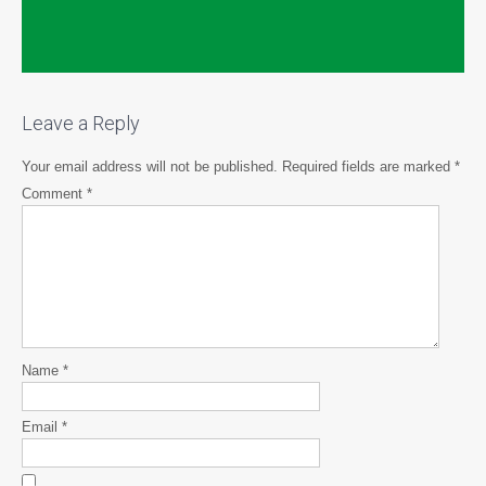
Leave a Reply
Your email address will not be published.
Required fields are marked
*
Comment
*
Name
*
Email
*