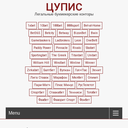
ЦУПИС
Легальные букмекерские конторы
1xbet
10bet
188bet
888sport
Bet-at-Home
Bet365
Betcity
Betway
BizonBet
Bwin
Gamebookers
Ladbrokes
Leon
OneBett
Paddy Power
Pinnacle
Rivalo
Sbobet
Sportingbet
The Greek
Titanbet
Unibet
William Hill
Windbet
Winline
Winner
Zirkabet
БалтБет
Вулкан
Гол+Пас
Зенит
Лига Ставок
Марафон
Мелбет
Олимп
Пари-Матч
Плюс Минус
РусТелетот
СпортБет
Ставкабет
Тенниси
Тотобет
Фавбет
Фаворит Спорт
Фонбет
Menu