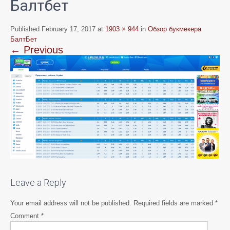
Балтбет
Published February 17, 2017 at
1903 × 944
in
Обзор букмекера
БалтБет
← Previous
Leave a Reply
Your email address will not be published.
Required fields are marked
*
Comment
*