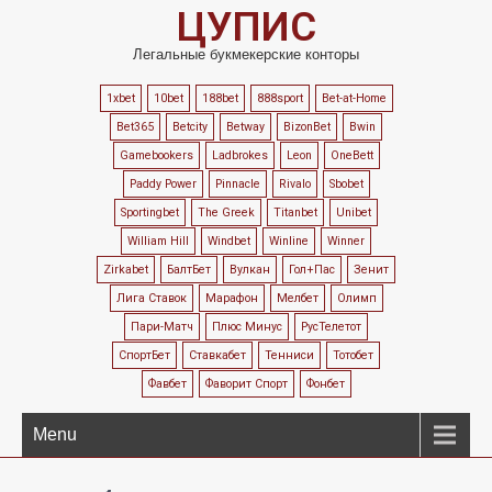
ЦУПИС
Легальные букмекерские конторы
1xbet
10bet
188bet
888sport
Bet-at-Home
Bet365
Betcity
Betway
BizonBet
Bwin
Gamebookers
Ladbrokes
Leon
OneBett
Paddy Power
Pinnacle
Rivalo
Sbobet
Sportingbet
The Greek
Titanbet
Unibet
William Hill
Windbet
Winline
Winner
Zirkabet
БалтБет
Вулкан
Гол+Пас
Зенит
Лига Ставок
Марафон
Мелбет
Олимп
Пари-Матч
Плюс Минус
РусТелетот
СпортБет
Ставкабет
Тенниси
Тотобет
Фавбет
Фаворит Спорт
Фонбет
Menu