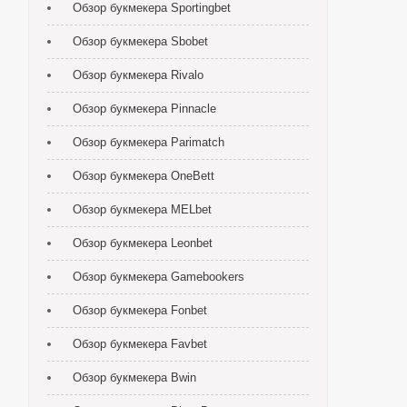
Обзор букмекера Sportingbet
Обзор букмекера Sbobet
Обзор букмекера Rivalo
Обзор букмекера Pinnacle
Обзор букмекера Parimatch
Обзор букмекера OneBett
Обзор букмекера MELbet
Обзор букмекера Leonbet
Обзор букмекера Gamebookers
Обзор букмекера Fonbet
Обзор букмекера Favbet
Обзор букмекера Bwin