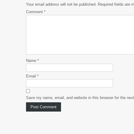
Your email address will not be published.
Required fields are
Comment
*
Name
*
Email
*
Save my name, email, and website in this browser for the nex