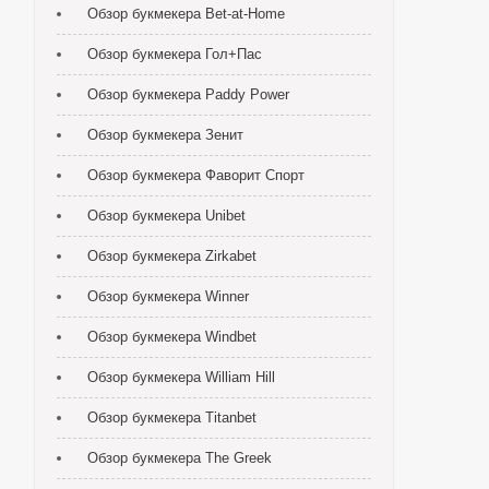
Обзор букмекера Bet-at-Home
Обзор букмекера Гол+Пас
Обзор букмекера Paddy Power
Обзор букмекера Зенит
Обзор букмекера Фаворит Спорт
Обзор букмекера Unibet
Обзор букмекера Zirkabet
Обзор букмекера Winner
Обзор букмекера Windbet
Обзор букмекера William Hill
Обзор букмекера Titanbet
Обзор букмекера The Greek