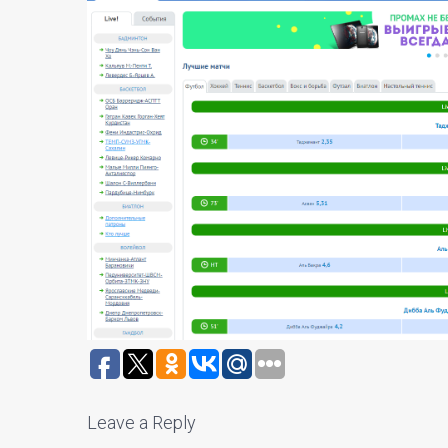
Leave a Reply