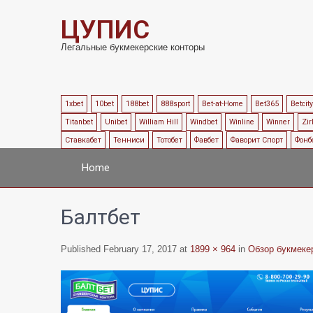
ЦУПИС
Легальные букмекерские конторы
1xbet
10bet
188bet
888sport
Bet-at-Home
Bet365
Betcity
Titanbet
Unibet
William Hill
Windbet
Winline
Winner
Zir
Ставкабет
Тенниси
Тотобет
Фавбет
Фаворит Спорт
Фонб
Home
Балтбет
Published February 17, 2017 at
1899 × 964
in
Обзор букмеке